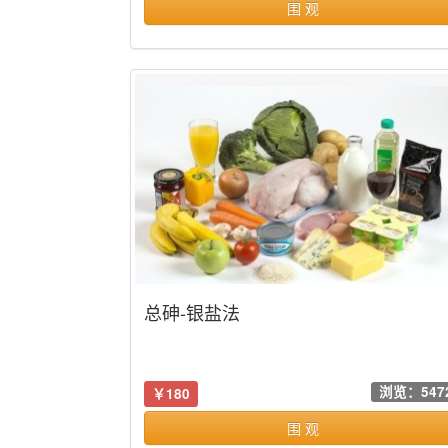
围 观
总砷-银盐法
浏览：547
￥180
围 观