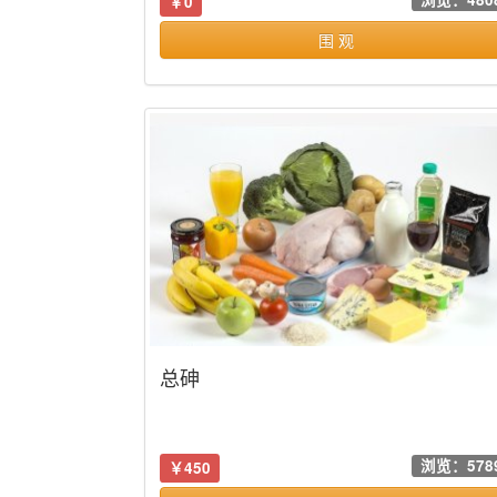
￥0
围 观
总砷
浏览：578
￥450