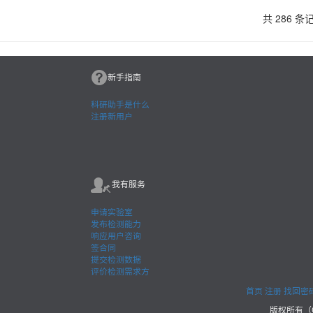
共
286
条
新手指南
科研助手是什么
注册新用户
我有服务
申请实验室
发布检测能力
响应用户咨询
签合同
提交检测数据
评价检测需求方
首页
注册
找回密
版权所有（C