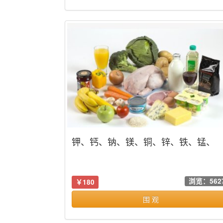
钾、钙、钠、镁、铜、锌、铁、锰、
镉、铬、硒、锡、镍、铅、锗、硼、
等
浏览：562
￥180
围 观