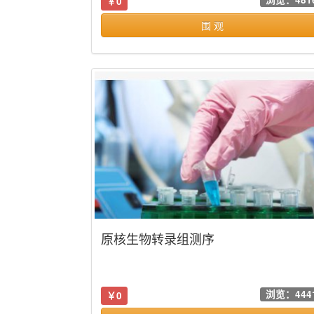
￥0
围 观
原核生物转录组测序
浏览：444
￥0