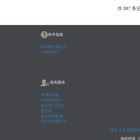
共
387
条
新手指南
科研助手是什么
注册新用户
我有服务
申请实验室
发布检测能力
响应用户咨询
签合同
提交检测数据
评价检测需求方
首页
注册
找回密
版权所有（C