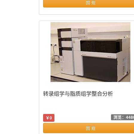
围 观
转录组学与脂质组学整合分析
浏览：448
￥0
围 观