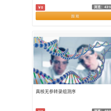
浏览：431
￥0
围 观
真核无参转录组测序
浏览：481