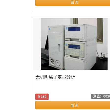
围 观
无机阴离子定量分析
浏览：602
￥350
围 观