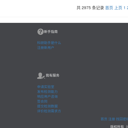
共
2975
条记录
首页
上页
1
新手指南
科研助手是什么
注册新用户
我有服务
申请实验室
发布检测能力
响应用户咨询
签合同
提交检测数据
评价检测需求方
首页
注册
找回密
版权所有（C