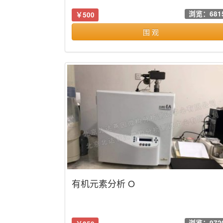
浏览：681
￥500
围 观
有机元素分析 O
浏览：972