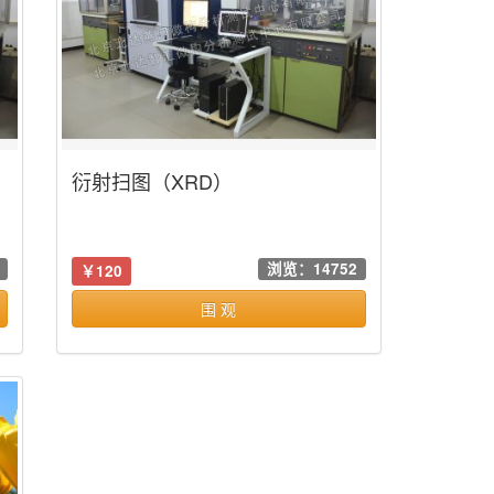
衍射扫图（XRD）
浏览：14752
￥120
围 观