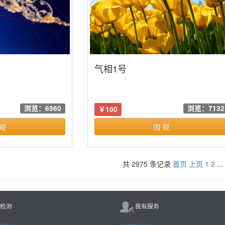
气相1号
浏览：6960
浏览：7132
￥100
 观
围 观
共
2975
条记录
首页
上页
1
2
...
检测
我有服务