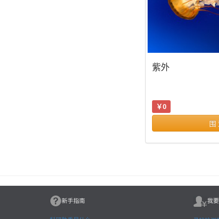
紫外
￥0
围
新手指南
我要