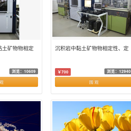
黏土矿物物相定
沉积岩中黏土矿物物相定性、定
量分析
浏览：10609
浏览：12940
￥700
 观
围 观