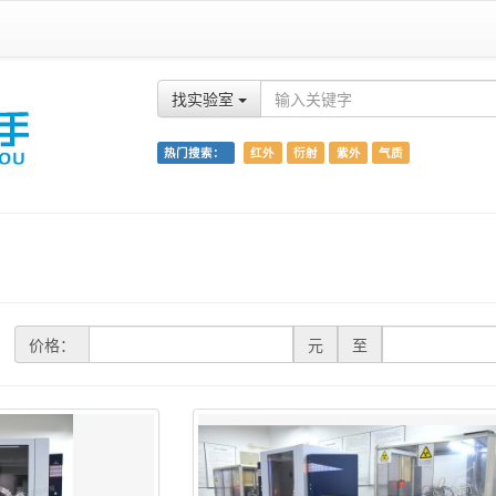
找实验室
热门搜索：
红外
衍射
紫外
气质
价格：
元
至