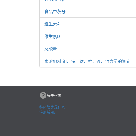
食品中灰分
维生素A
维生素D
总能量
水溶肥料 铜、铁、锰、锌、硼、钼含量的测定
新手指南
科研助手是什么
注册新用户