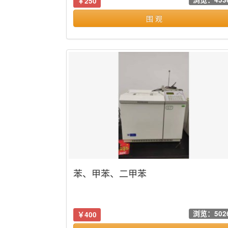
￥250
围 观
苯、甲苯、二甲苯
浏览：502
￥400